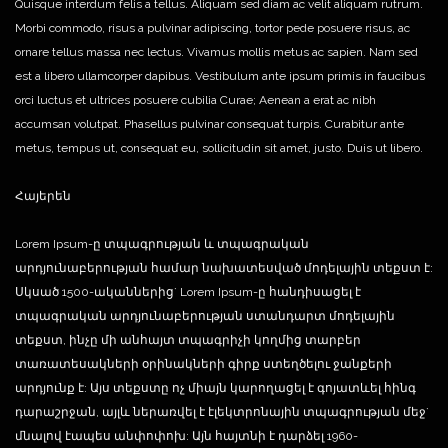
Quisque interdum felis a tellus. Aliquam sed diam ac velit aliquam rutrum.
Morbi commodo, risus a pulvinar adipiscing, tortor pede posuere risus, ac
ornare tellus massa nec lectus. Vivamus mollis metus ac sapien. Nam sed
est a libero ullamcorper dapibus. Vestibulum ante ipsum primis in faucibus
orci luctus et ultrices posuere cubilia Curae; Aenean a erat ac nibh
accumsan volutpat. Phasellus pulvinar consequat turpis. Curabitur ante
metus, tempus ut, consequat eu, sollicitudin sit amet, justo. Duis ut libero.
Հայերեն
Lorem Ipsum-ը տպագրության և տպագրական
արդյունաբերության համար նախատեսված մոդելային տեքստ է:
Սկսած 1500-ականներից` Lorem Ipsum-ը հանդիսացել է
տպագրական արդյունաբերության ստանդարտ մոդելային
տեքստ, ինչը մի անհայտ տպագրիչի կողմից տարբեր
տառատեսակների օրինակների գիրք ստեղծելու ջանքերի
արդյունք է: Այս տեքստը ոչ միայն կարողացել է գոյատևել հինգ
դարաշրջան, այլև ներառվել է էլեկտրոնային տպագրության մեջ`
մնալով էապես անփոփոխ: Այն հայտնի է դարձել 1960-