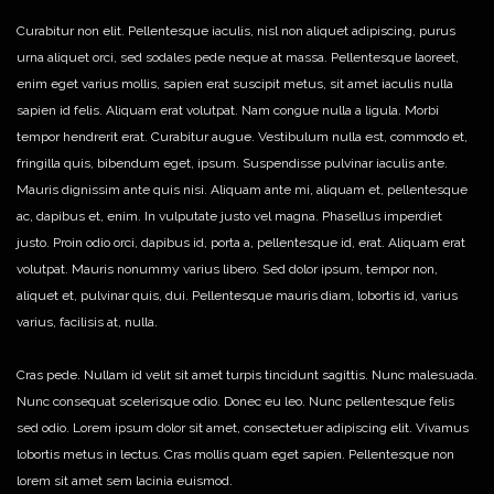
Curabitur non elit. Pellentesque iaculis, nisl non aliquet adipiscing, purus
urna aliquet orci, sed sodales pede neque at massa. Pellentesque laoreet,
enim eget varius mollis, sapien erat suscipit metus, sit amet iaculis nulla
sapien id felis. Aliquam erat volutpat. Nam congue nulla a ligula. Morbi
tempor hendrerit erat. Curabitur augue. Vestibulum nulla est, commodo et,
fringilla quis, bibendum eget, ipsum. Suspendisse pulvinar iaculis ante.
Mauris dignissim ante quis nisi. Aliquam ante mi, aliquam et, pellentesque
ac, dapibus et, enim. In vulputate justo vel magna. Phasellus imperdiet
justo. Proin odio orci, dapibus id, porta a, pellentesque id, erat. Aliquam erat
volutpat. Mauris nonummy varius libero. Sed dolor ipsum, tempor non,
aliquet et, pulvinar quis, dui. Pellentesque mauris diam, lobortis id, varius
varius, facilisis at, nulla.
Cras pede. Nullam id velit sit amet turpis tincidunt sagittis. Nunc malesuada.
Nunc consequat scelerisque odio. Donec eu leo. Nunc pellentesque felis
sed odio. Lorem ipsum dolor sit amet, consectetuer adipiscing elit. Vivamus
lobortis metus in lectus. Cras mollis quam eget sapien. Pellentesque non
lorem sit amet sem lacinia euismod.