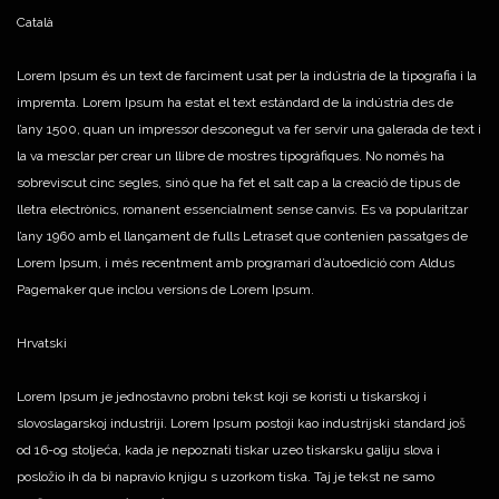
Català
Lorem Ipsum és un text de farciment usat per la indústria de la tipografia i la
impremta. Lorem Ipsum ha estat el text estàndard de la indústria des de
l’any 1500, quan un impressor desconegut va fer servir una galerada de text i
la va mesclar per crear un llibre de mostres tipogràfiques. No només ha
sobreviscut cinc segles, sinó que ha fet el salt cap a la creació de tipus de
lletra electrònics, romanent essencialment sense canvis. Es va popularitzar
l’any 1960 amb el llançament de fulls Letraset que contenien passatges de
Lorem Ipsum, i més recentment amb programari d’autoedició com Aldus
Pagemaker que inclou versions de Lorem Ipsum.
Hrvatski
Lorem Ipsum je jednostavno probni tekst koji se koristi u tiskarskoj i
slovoslagarskoj industriji. Lorem Ipsum postoji kao industrijski standard još
od 16-og stoljeća, kada je nepoznati tiskar uzeo tiskarsku galiju slova i
posložio ih da bi napravio knjigu s uzorkom tiska. Taj je tekst ne samo