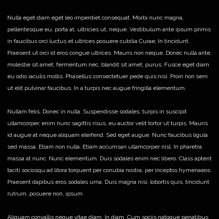
Nulla eget diam eget leo imperdiet consequat. Morbi nunc magna,
pellentesque eu, porta at, ultricies ut, neque. Vestibulum ante ipsum primis
in faucibus orci luctus et ultrices posuere cubilia Curae; In tincidunt.
Praesent ut orci id eros congue ultrices. Mauris non neque. Donec nulla ante,
molestie sit amet, fermentum nec, blandit sit amet, purus. Fusce eget diam
eu odio iaculis mollis. Phasellus consectetuer pede quis nisi. Proin non sem
ut elit pulvinar faucibus. In a turpis nec augue fringilla elementum.
Nullam felis. Donec in nulla. Suspendisse sodales, turpis in suscipit
ullamcorper, enim nunc sagittis risus, eu auctor velit tortor ut turpis. Mauris
id augue at neque aliquam eleifend. Sed eget augue. Nunc faucibus ligula
sed massa. Etiam non nulla. Etiam accumsan ullamcorper nisl. In pharetra
massa at nunc. Nunc elementum. Duis sodales enim nec libero. Class aptent
taciti sociosqu ad litora torquent per conubia nostra, per inceptos hymenaeos.
Praesent dapibus eros sodales urna. Duis magna nisi, lobortis quis, tincidunt
rutrum, posuere non, ipsum.
Aliquam convallis neque vitae diam. In diam. Cum sociis natoque penatibus