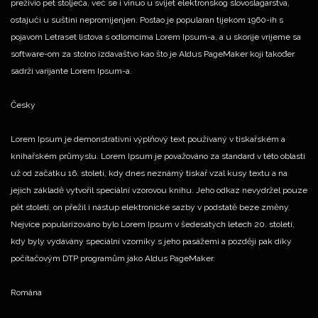
preživio pet stoljeća, već se i vinuo u svijet elektronskog slovoslagarstva,
ostajući u suštini nepromijenjen. Postao je popularan tijekom 1960-ih s
pojavom Letraset listova s odlomcima Lorem Ipsum-a, a u skorije vrijeme sa
software-om za stolno izdavaštvo kao što je Aldus PageMaker koji također
sadrži varijante Lorem Ipsum-a.
Česky
Lorem Ipsum je demonstrativní výplňový text používaný v tiskařském a
knihařském průmyslu. Lorem Ipsum je považováno za standard v této oblasti
už od začátku 16. století, kdy dnes neznámý tiskař vzal kusy textu a na
jejich základě vytvořil speciální vzorovou knihu. Jeho odkaz nevydržel pouze
pět století, on přežil i nástup elektronické sazby v podstatě beze změny.
Nejvíce popularizováno bylo Lorem Ipsum v šedesátých letech 20. století,
kdy byly vydávány speciální vzorníky s jeho pasážemi a později pak díky
počítačovým DTP programům jako Aldus PageMaker.
Româna