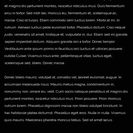
et magnis dis parturient montes, nascetur ridiculus mus. Duis fermentum
arcu in tortor. Sed nibh leo, rhoncus eu, fermentum et, scelerisque ac,
massa. Cras id turpis. Etiam commodo sem luctus lorem. Morbi at mi. In
rutrum. Aenean luctus pede euismod tortor. Phasellus dictum. Cras neque
justo, venenatis sit amet, tristique et, vulputate in, dui. Etiam sed mi gravida
sapien imperdiet dictum. Aliquam gravida orci a tortor. Donec tempor.
Vestibulum ante ipsum primis in faucibus orci luctus et ultrices posuere
cubilia Curae; Vivamus risus ante, pellentesque vitae, luctus eget,
scelerisque sed, libero. Donec massa.
Donec libero mauris, volutpat at, convallis vel, laoreet euismod, augue. In
accumsan malesuada risus. Mauris metus magna, condimentum in,
nonummy non, ornare eu, velit. Cum sociis natoque penatibus et magnis dis
parturient montes, nascetur ridiculus mus. Proin posuere. Proin rhoncus
rutrum lorem. Phasellus dignissim massa non libero volutpat tincidunt. In
hac habitasse platea dictumst. Phasellus eget eros. Nulla in nulla. Vivamus
quis mauris. Maecenas pharetra rhoncus tellus. Sed sit amet lacus.