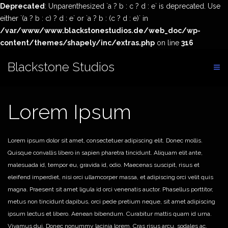
Deprecated
: Unparenthesized `a ? b : c ? d : e` is deprecated. Use
either `(a ? b : c) ? d : e` or `a ? b : (c ? d : e)` in
/var/www/www.blackstonestudios.de/web_doc/wp-
content/themes/shapely/inc/extras.php
on line
316
Skip
Blackstone Studios
to
content
Lorem Ipsum
Lorem ipsum dolor sit amet, consectetuer adipiscing elit. Donec mollis.
Quisque convallis libero in sapien pharetra tincidunt. Aliquam elit ante,
malesuada id, tempor eu, gravida id, odio. Maecenas suscipit, risus et
eleifend imperdiet, nisi orci ullamcorper massa, et adipiscing orci velit quis
magna. Praesent sit amet ligula id orci venenatis auctor. Phasellus porttitor,
metus non tincidunt dapibus, orci pede pretium neque, sit amet adipiscing
ipsum lectus et libero. Aenean bibendum. Curabitur mattis quam id urna.
Vivamus dui. Donec nonummy lacinia lorem. Cras risus arcu, sodales ac,