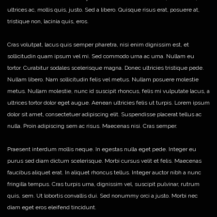
ultrices ac, mollis quis, justo. Sed a libero. Quisque risus erat, posuere at,
tristique non, lacinia quis, eros.
Cras volutpat, lacus quis semper pharetra, nisi enim dignissim est, et
sollicitudin quam ipsum vel mi. Sed commodo urna ac urna. Nullam eu
tortor. Curabitur sodales scelerisque magna. Donec ultricies tristique pede.
Nullam libero. Nam sollicitudin felis vel metus. Nullam posuere molestie
metus. Nullam molestie, nunc id suscipit rhoncus, felis mi vulputate lacus, a
ultrices tortor dolor eget augue. Aenean ultricies felis ut turpis. Lorem ipsum
dolor sit amet, consectetuer adipiscing elit. Suspendisse placerat tellus ac
nulla. Proin adipiscing sem ac risus. Maecenas nisi. Cras semper.
Praesent interdum mollis neque. In egestas nulla eget pede. Integer eu
purus sed diam dictum scelerisque. Morbi cursus velit et felis. Maecenas
faucibus aliquet erat. In aliquet rhoncus tellus. Integer auctor nibh a nunc
fringilla tempus. Cras turpis urna, dignissim vel, suscipit pulvinar, rutrum
quis, sem. Ut lobortis convallis dui. Sed nonummy orci a justo. Morbi nec
diam eget eros eleifend tincidunt.