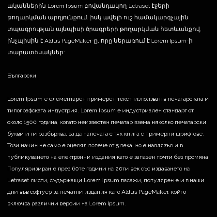
ականներին Lorem Ipsum բովանդակող Letraset էջերի
թողարկման արդյունքում, իսկ ավելի ուշ համակարգչային
տպագրության այնպիսի ծրագրերի թողարկման հետևանքով,
ինչպիսին է Aldus PageMaker-ը, որը ներառում է Lorem Ipsum-ի
տարատեսակներ:
Български
Lorem Ipsum е елементарен примерен текст, използван в печатарската и
типографската индустрия. Lorem Ipsum е индустриален стандарт от
около 1500 година, когато неизвестен печатар взема няколко печатарски
букви и ги разбърква, за да напечата с тях книга с примерни шрифтове.
Този начин не само е оцелял повече от 5 века, но е навлязъл и в
публикуването на електронни издания като е запазен почти без промяна.
Популяризиран е през 60те години на 20ти век със издаването на
Letraset листи, съдържащи Lorem Ipsum пасажи, популярен е и в наши
дни във софтуер за печатни издания като Aldus PageMaker, който
включва различни версии на Lorem Ipsum.