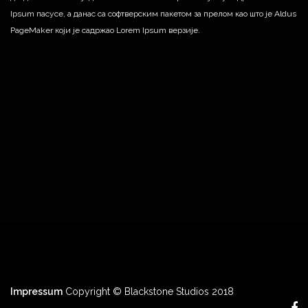
Ipsum пасусе, а данас са софтверским пакетом за прелом као што је Aldus
PageMaker који је садржао Lorem Ipsum верзије.
Impressum
Copyright © Blackstone Studios 2018