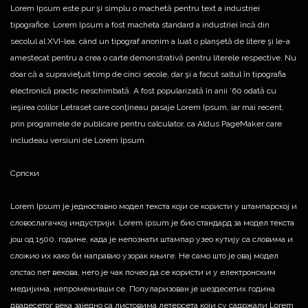
Lorem Ipsum este pur şi simplu o machetă pentru text a industriei
tipografice. Lorem Ipsum a fost macheta standard a industriei încă din
secolul al XVI-lea, când un tipograf anonim a luat o planşetă de litere şi le-a
amestecat pentru a crea o carte demonstrativă pentru literele respective. Nu
doar că a supravieţuit timp de cinci secole, dar şi a facut saltul în tipografia
electronică practic neschimbată. A fost popularizată în anii ’60 odată cu
ieşirea colilor Letraset care conţineau pasaje Lorem Ipsum, iar mai recent,
prin programele de publicare pentru calculator, ca Aldus PageMaker care
includeau versiuni de Lorem Ipsum.
Српски
Lorem Ipsum је једноставно модел текста који се користи у штампарској и
словослагачкој индустрији. Lorem ipsum је био стандард за модел текста
још од 1500. године, када је непознати штампар узео кутију са словима и
сложио их како би направио узорак књиге. Не само што је овај модел
опстао пет векова, него је чак почео да се користи и у електронским
медијима, непроменивши се. Популаризован је шездесетих година
двадесетог века заједно са листовима летерсета који су садржали Lorem